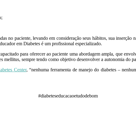
o;
tradas no paciente, levando em consideração seus hábitos, sua inserçã
ducador em Diabetes é um profissional especializado.
capacitado para oferecer ao paciente uma abordagem ampla, que envol
etes mellitus, sempre tendo como objetivo desenvolver a autonomia do pa
abetes Center
, “nenhuma ferramenta de manejo do diabetes – nenhuma
#diabeteseducacaoetudodebom