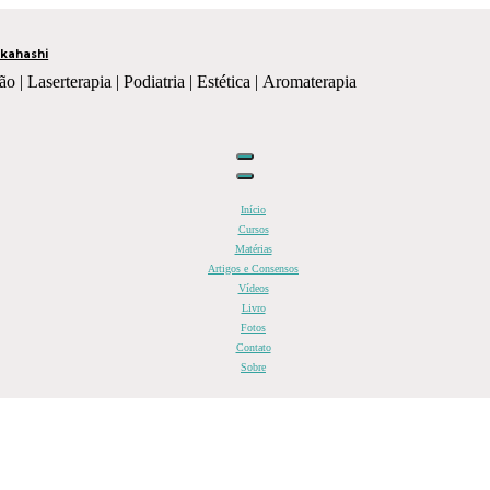
kahashi
ão | Laserterapia | Podiatria | Estética | Aromaterapia
Início
Cursos
Matérias
Artigos e Consensos
Vídeos
Livro
Fotos
Contato
Sobre