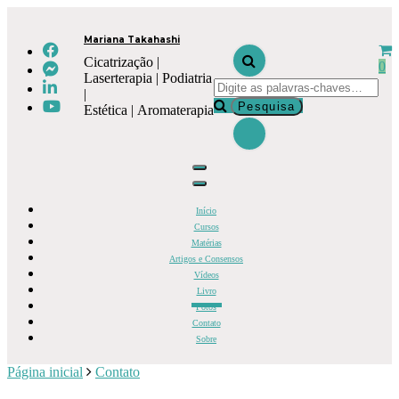
Mariana Takahashi
Cicatrização |
0
Laserterapia | Podiatria
|
Estética | Aromaterapia
Início
Cursos
Matérias
Artigos e Consensos
Vídeos
Livro
Fotos
Contato
Sobre
Página inicial
Contato