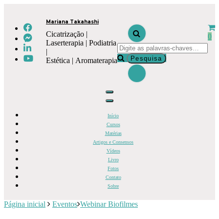
Mariana Takahashi
Cicatrização |
0
Laserterapia | Podiatria
|
Estética | Aromaterapia
Início
Cursos
Matérias
Artigos e Consensos
Vídeos
Livro
Fotos
Contato
Sobre
Página inicial
Eventos
Webinar Biofilmes