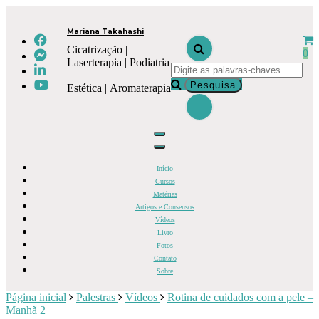
Mariana Takahashi
Cicatrização |
0
Laserterapia | Podiatria
|
Estética | Aromaterapia
Início
Cursos
Matérias
Artigos e Consensos
Vídeos
Livro
Fotos
Contato
Sobre
Página inicial
Palestras
Vídeos
Rotina de cuidados com a pele –
Manhã 2