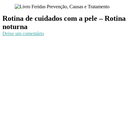
Rotina de cuidados com a pele – Rotina
noturna
em
Deixe um comentário
Rotina
de
cuidados
com
a
pele
–
Rotina
noturna