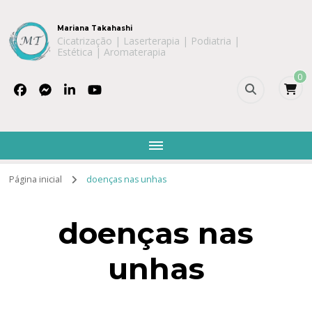
Mariana Takahashi
Cicatrização | Laserterapia | Podiatria |
Estética | Aromaterapia
0
Página inicial
doenças nas unhas
doenças nas
unhas