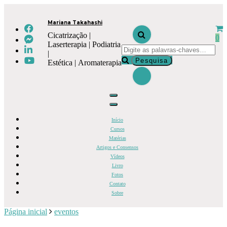
Pular
para
Mariana Takahashi
o
conteúdo
Cicatrização |
0
Laserterapia | Podiatria
Procurando
|
algo?
Estética | Aromaterapia
Início
Cursos
Matérias
Artigos e Consensos
Vídeos
Livro
Fotos
Contato
Sobre
Página inicial
eventos