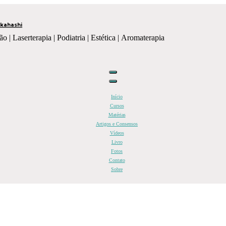
kahashi
ão | Laserterapia | Podiatria | Estética | Aromaterapia
Início
Cursos
Matérias
Artigos e Consensos
Vídeos
Livro
Fotos
Contato
Sobre