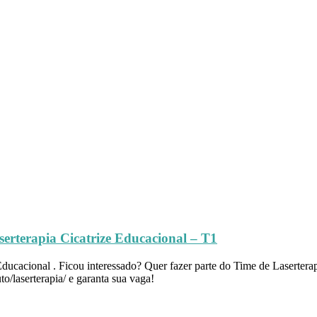
erterapia Cicatrize Educacional – T1
 Educacional . Ficou interessado? Quer fazer parte do Time de Lasertera
o/laserterapia/ e garanta sua vaga!