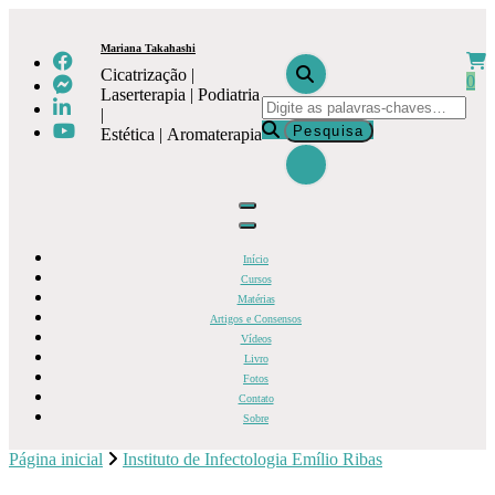
Pular
para
Mariana Takahashi
o
Cicatrização |
conteúdo
0
Laserterapia | Podiatria
Procurando
|
algo?
Estética | Aromaterapia
Início
Cursos
Matérias
Artigos e Consensos
Vídeos
Livro
Fotos
Contato
Sobre
Página inicial
Instituto de Infectologia Emílio Ribas