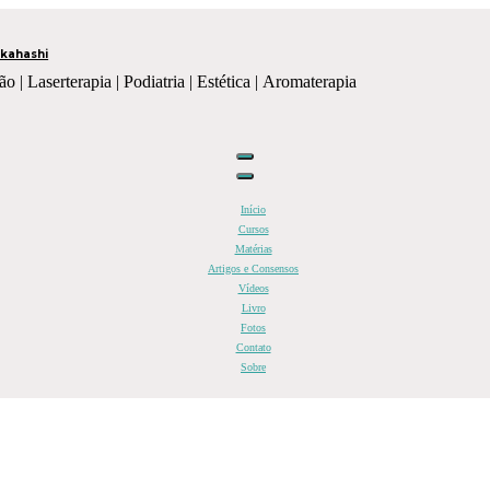
kahashi
ão | Laserterapia | Podiatria | Estética | Aromaterapia
Início
Cursos
Matérias
Artigos e Consensos
Vídeos
Livro
Fotos
Contato
Sobre