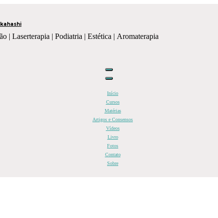
kahashi
ão | Laserterapia | Podiatria | Estética | Aromaterapia
Início
Cursos
Matérias
Artigos e Consensos
Vídeos
Livro
Fotos
Contato
Sobre