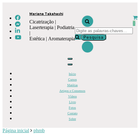
Mariana Takahashi
Cicatrização |
0
Laserterapia | Podiatria
|
Estética | Aromaterapia
Início
Cursos
Matérias
Artigos e Consensos
Vídeos
Livro
Fotos
Contato
Sobre
Página inicial
phmb