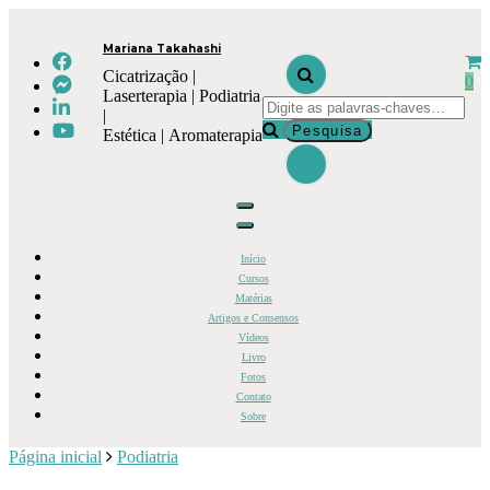
Mariana Takahashi
Cicatrização |
0
Laserterapia | Podiatria
|
Estética | Aromaterapia
Início
Cursos
Matérias
Artigos e Consensos
Vídeos
Livro
Fotos
Contato
Sobre
Página inicial
Podiatria