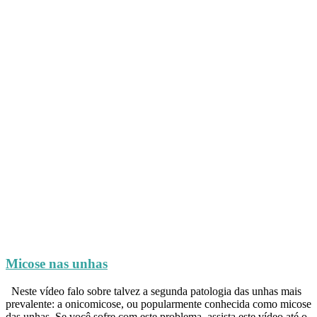
Micose nas unhas
Neste vídeo falo sobre talvez a segunda patologia das unhas mais
prevalente: a onicomicose, ou popularmente conhecida como micose
das unhas. Se você sofre com este problema, assista este vídeo até o