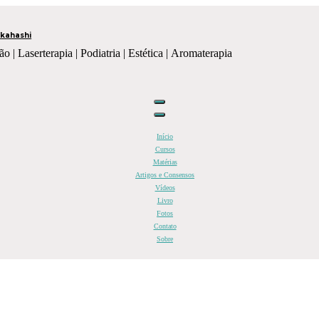
kahashi
ão | Laserterapia | Podiatria | Estética | Aromaterapia
Início
Cursos
Matérias
Artigos e Consensos
Vídeos
Livro
Fotos
Contato
Sobre