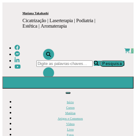
Pular
para
Mariana Takahashi
o
Cicatrização | Laserterapia | Podiatria |
conteúdo
Estética | Aromaterapia
0
Procurando
algo?
Início
Cursos
Matérias
Artigos e Consensos
Vídeos
Livro
Fotos