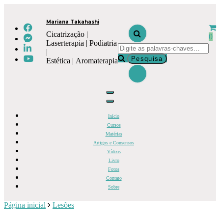
Mariana Takahashi
Cicatrização |
0
Laserterapia | Podiatria
|
Estética | Aromaterapia
Início
Cursos
Matérias
Artigos e Consensos
Vídeos
Livro
Fotos
Contato
Sobre
Página inicial
Lesões